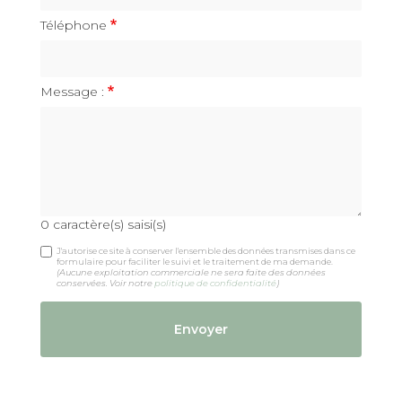
Téléphone
Message :
0
caractère(s) saisi(s)
J'autorise ce site à conserver l'ensemble des données transmises dans ce
formulaire pour faciliter le suivi et le traitement de ma demande.
(Aucune exploitation commerciale ne sera faite des données
conservées. Voir notre
politique de confidentialité
)