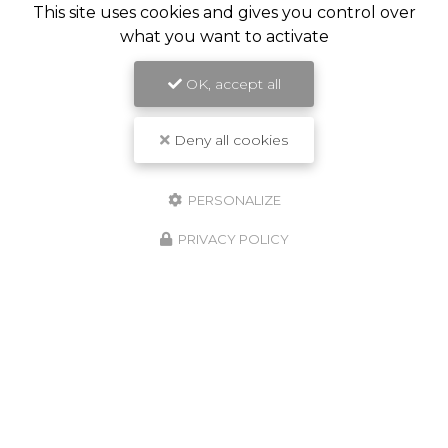
This site uses cookies and gives you control over
what you want to activate
06/10/2025
Avancement d'un réseau électrique
OK, accept all
à Fontenay-sous-Bois
Deny all cookies
Votre
entreprise de construction
à réalisé
l'
avancement d'un réseau électrique à
Fontenay-sous-Bois
.
GRIB CONSTRUCTION
est
intervenue à
…
PERSONALIZE
PRIVACY POLICY
Toute l'actualité