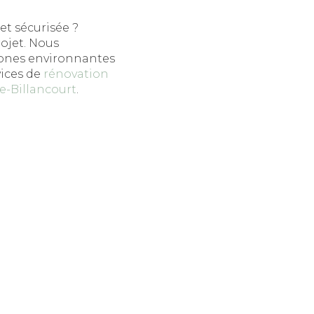
et sécurisée ?
ojet. Nous
zones environnantes
vices de
rénovation
-Billancourt
.