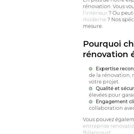
rénovation. Vous v
l'intérieur
? Ou peut-
moderne
? Nos spéci
mesure.
Pourquoi c
rénovation é
Expertise reco
de la rénovation,
votre projet.
Qualité et sécur
élevées pour garant
Engagement cli
collaboration ave
Vous pouvez égaleme
entreprise renovati
Billancourt
.