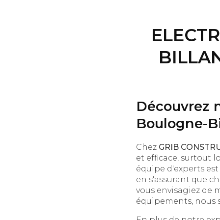
ELECTR
BILLA
Découvrez no
Boulogne-Bi
Chez
GRIB CONSTR
et efficace, surtout
équipe d'experts est
en s'assurant que ch
vous envisagiez de m
équipements, nous s
En plus de notre exp