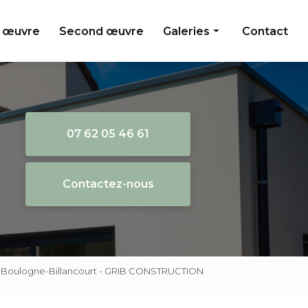
 œuvre
Second œuvre
Galeries
Contact
Gros oeuvre
Second oeuvre
07 62 05 46 61
Contactez-nous
on Boulogne-Billancourt - GRIB CONSTRUCTION