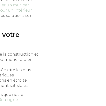
soler un mur par
pour un intérieur
des solutions sur
 votre
 la construction et
our mener à bien
écurité les plus
triques.
lons en étroite
nt satisfaits.
ls que notre
 Boulogne-