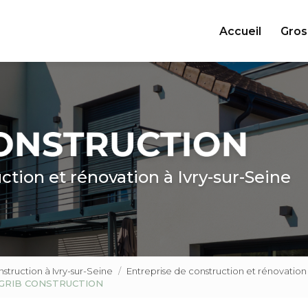
ncipale
Accueil
Gros
ction et rénovation à Ivry-sur-Seine
truction à Ivry-sur-Seine
Entreprise de construction et rénovati
t - GRIB CONSTRUCTION