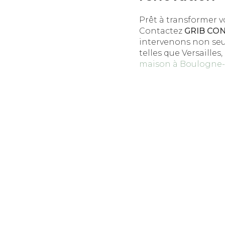
Prêt à transformer v
Contactez
GRIB CO
intervenons non seu
telles que Versaille
maison à Boulogne-