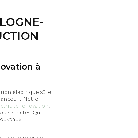
ULOGNE-
UCTION
novation à
tion électrique sûre
llancourt. Notre
ectricité rénovation
,
lus strictes. Que
 nouveaux
te de services de