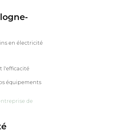
ulogne-
s en électricité
l'efficacité
vos équipements
entreprise de
té