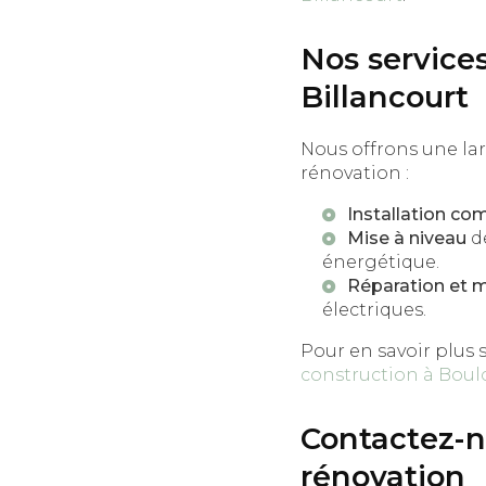
Nos service
Billancourt
Nous offrons une la
rénovation :
Installation co
Mise à niveau
de
énergétique.
Réparation et 
électriques.
Pour en savoir plus s
construction à Boul
Contactez-no
rénovation