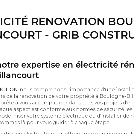
ICITÉ RENOVATION BO
NCOURT - GRIB CONSTR
tre expertise en électricité ré
llancourt
UCTION
, nous comprenons l'importance d'une installa
 lors de la rénovation de votre propriété à Boulogne-Bi
 prête à vous accompagner dans tous vos projets d'
él
aque aspect est conforme aux normes de sécurité les p
oderniser votre système électrique ou d'installer de
ommes là pour vous guider à chaque étape.
ertise en électricité, nous offrons une gamme complè