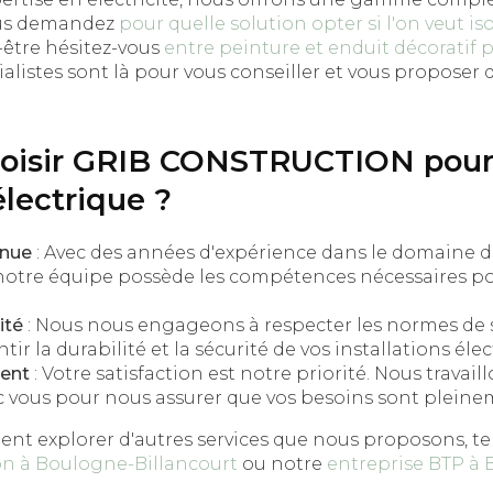
ous demandez
pour quelle solution opter si l'on veut i
être hésitez-vous
entre peinture et enduit décoratif 
alistes sont là pour vous conseiller et vous proposer 
hoisir GRIB CONSTRUCTION pour
lectrique ?
nnue
: Avec des années d'expérience dans le domaine de
 notre équipe possède les compétences nécessaires p
ité
: Nous nous engageons à respecter les normes de s
ir la durabilité et la sécurité de vos installations élec
ent
: Votre satisfaction est notre priorité. Nous travail
c vous pour nous assurer que vos besoins sont pleineme
nt explorer d'autres services que nous proposons, te
on à Boulogne-Billancourt
ou notre
entreprise BTP à