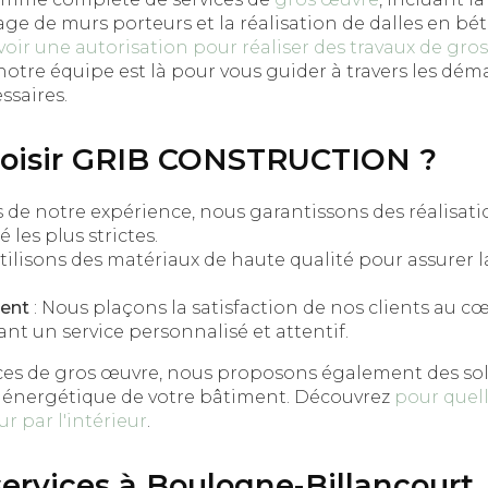
ge de murs porteurs et la réalisation de dalles en bét
avoir une autorisation pour réaliser des travaux de gr
 notre équipe est là pour vous guider à travers les dé
ssaires.
hoisir GRIB CONSTRUCTION ?
s de notre expérience, nous garantissons des réalisa
 les plus strictes.
tilisons des matériaux de haute qualité pour assurer 
ent
: Nous plaçons la satisfaction de nos clients au c
nt un service personnalisé et attentif.
ices de gros œuvre, nous proposons également des so
té énergétique de votre bâtiment. Découvrez
pour quell
ur par l'intérieur
.
services à Boulogne-Billancourt