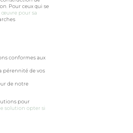
on. Pour ceux qui se
os œuvre pour sa
marches
tions conformes aux
la pérennité de vos
œur de notre
lutions pour
e solution opter si