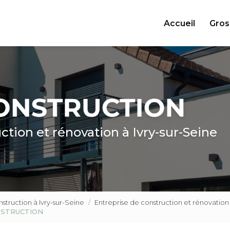
ncipale
Accueil
Gros
ction et rénovation à Ivry-sur-Seine
truction à Ivry-sur-Seine
Entreprise de construction et rénovati
ONSTRUCTION