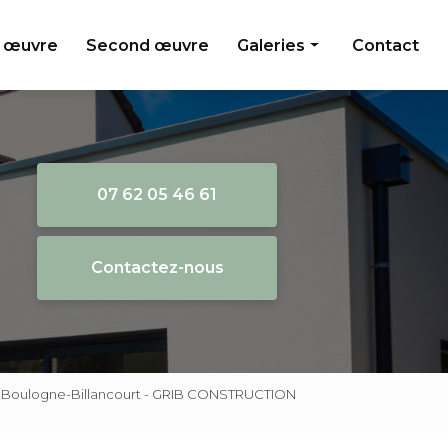
 œuvre
Second œuvre
Galeries
Contact
Gros oeuvre
Second oeuvre
07 62 05 46 61
Contactez-nous
on Boulogne-Billancourt - GRIB CONSTRUCTION