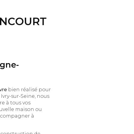
ANCOURT
ogne-
vre
bien réalisé pour
à Ivry-sur-Seine, nous
e à tous vos
ouvelle maison ou
 accompagner à
a construction de