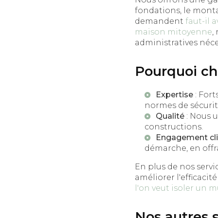
fondations, le monta
demandent
faut-il 
maison mitoyenne
,
administratives néce
Pourquoi c
Expertise
: Fort
normes de sécurité
Qualité
: Nous u
constructions.
Engagement cli
démarche, en offra
En plus de nos serv
améliorer l'efficaci
l'on veut isoler un m
Nos autres 