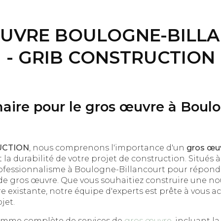
UVRE BOULOGNE-BILL
- GRIB CONSTRUCTION
naire pour le gros œuvre à Boul
UCTION
, nous comprenons l'importance d'un
gros œu
et la durabilité de votre projet de construction. Situés 
ofessionnalisme à Boulogne-Billancourt pour répondr
de gros œuvre. Que vous souhaitiez construire une n
e existante, notre équipe d'experts est prête à vous
jet.
amme complète de services de
gros œuvre
, incluant l