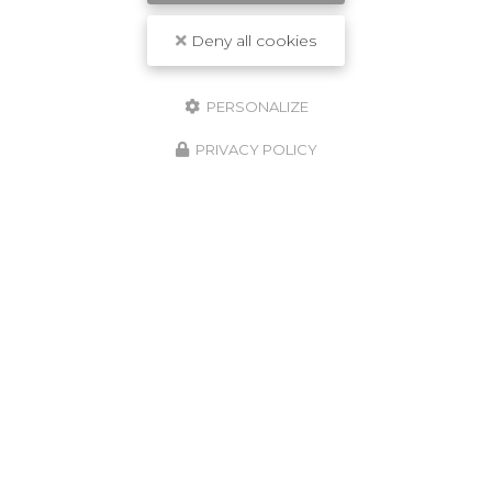
Deny all cookies
Entreprise de construction et rénovation à Ivry-sur-
Seine
PERSONALIZE
32 rue Mirabeau
94205 Ivry-sur-Seine
PRIVACY POLICY
07 62 05 46 61
ENVOYEZ UN MESSAGE
Prénom
Il reste
44
caractère(s)
Nom