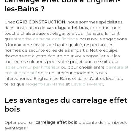
les-Bains ?
Chez
GRIB CONSTRUCTION
, nous sommes spécialistes
dans l'installation de
carrelage effet bois
, apportant une
touche chaleureuse et élégante à vos intérieurs. En tant
qu'
entreprise de travaux de finitions
, nous nous engageons
à fournir des services de haute qualité, respectant les
normes de sécurité et les délais impartis. Notre équipe
d'experts est à votre écoute pour vous conseiller sur les
meilleures solutions pour votre projet, que ce soit pour
isoler un mur par l'intérieur
ou pour choisir entre
peinture et
enduit décoratif
pour un intérieur moderne. Nous
intervenons à Enghien-les-Bains et dans d'autres localités
telles que
Nogent-sur-Marne
et
Levallois-Perret
.
Les avantages du carrelage effet
bois
Opter pour un
carrelage effet bois
présente de nombreux
avantages :