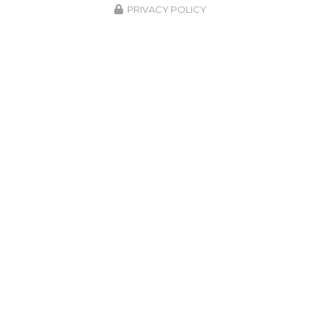
PRIVACY POLICY
ENVOYEZ UN MESSAGE
Prénom
Il reste
44
caractère(s)
Nom
Il reste
44
caractère(s)
Email
Téléphone