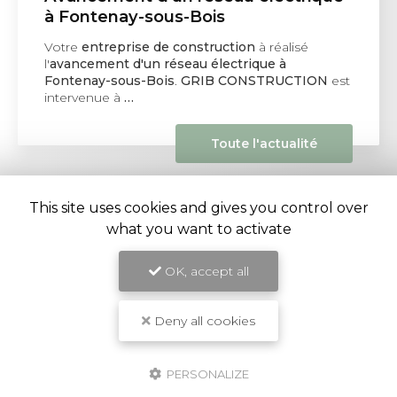
à Fontenay-sous-Bois
Votre
entreprise de construction
à réalisé
l'
avancement d'un réseau électrique à
Fontenay-sous-Bois
.
GRIB CONSTRUCTION
est
intervenue à
…
Toute l'actualité
This site uses cookies and gives you control over
what you want to activate
OK, accept all
Entreprise de construction et rénovation à Ivry-sur-
Seine
Deny all cookies
32 rue Mirabeau
94205 Ivry-sur-Seine
PERSONALIZE
07 62 05 46 61