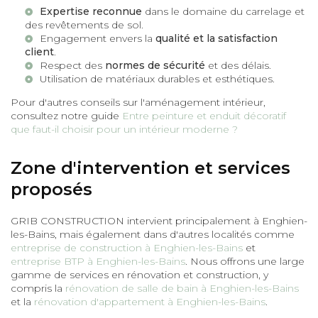
Expertise reconnue
dans le domaine du carrelage et
des revêtements de sol.
Engagement envers la
qualité et la satisfaction
client
.
Respect des
normes de sécurité
et des délais.
Utilisation de matériaux durables et esthétiques.
Pour d'autres conseils sur l'aménagement intérieur,
consultez notre guide
Entre peinture et enduit décoratif
que faut-il choisir pour un intérieur moderne ?
Zone d'intervention et services
proposés
GRIB CONSTRUCTION intervient principalement à Enghien-
les-Bains, mais également dans d'autres localités comme
entreprise de construction à Enghien-les-Bains
et
entreprise BTP à Enghien-les-Bains
. Nous offrons une large
gamme de services en rénovation et construction, y
compris la
rénovation de salle de bain à Enghien-les-Bains
et la
rénovation d'appartement à Enghien-les-Bains
.