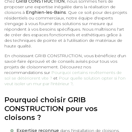
Chez
GRIB CONSTRUCTION
, nous sommes fiers de
proposer une expertise inégalée dans la réalisation de
cloisons à
Enghien-les-Bains
. Que ce soit pour des projets
résidentiels ou commerciaux, notre équipe d'experts
s'engage à vous fournir des solutions sur mesure qui
répondent à vos besoins spécifiques. Nous maîtrisons l'art
de créer des espaces fonctionnels et esthétiques grâce à
des techniques de pointe et à l'utilisation de matériaux de
haute qualité.
En choisissant GRIB CONSTRUCTION, vous bénéficiez d'un
savoir-faire éprouvé et de conseils avisés pour tous vos
projets de cloisonnement. Découvrez nos
recommandations sur
Pourquoi certains revêtements de
sol se détériorent vite ?
et
Pour quelle solution opter si l'on
veut isoler un mur par l'intérieur ?
.
Pourquoi choisir GRIB
CONSTRUCTION pour vos
cloisons ?
Expertise reconnue
dans l'installation de cloisons,