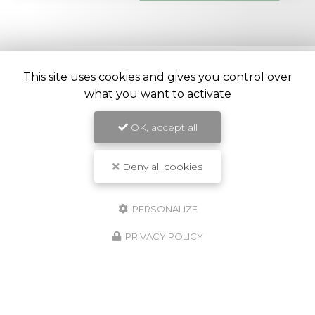
This site uses cookies and gives you control over
what you want to activate
Entreprise de construction et rénovation à Ivry-sur-
Seine
OK, accept all
32 rue Mirabeau
94205 Ivry-sur-Seine
Deny all cookies
07 62 05 46 61
PERSONALIZE
PRIVACY POLICY
ENVOYEZ UN MESSAGE
Prénom