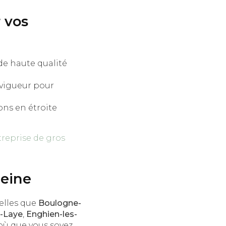
 vos
de haute qualité
 vigueur pour
lons en étroite
reprise de gros
Seine
telles que
Boulogne-
n-Laye
,
Enghien-les-
 où que vous soyez