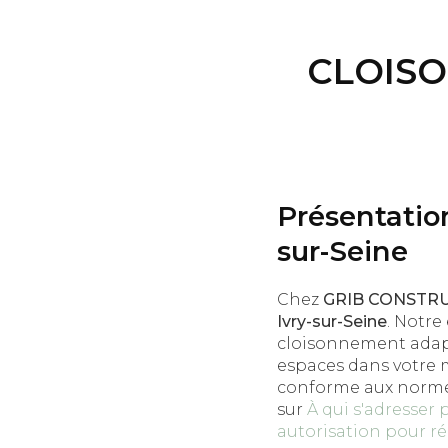
CLOISO
Présentation
sur-Seine
Chez
GRIB CONSTR
Ivry-sur-Seine
. Notre
cloisonnement adapt
espaces dans votre m
conforme aux normes 
sur
À qui s'adresser 
autorisation pour r