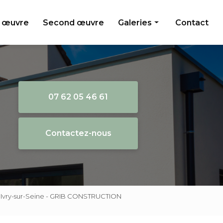
 œuvre
Second œuvre
Galeries
Contact
Gros oeuvre
Second oeuvre
07 62 05 46 61
Contactez-nous
on Ivry-sur-Seine - GRIB CONSTRUCTION