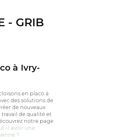
 - GRIB
co à Ivry-
 cloisons en placo à
avec des solutions de
créer de nouveaux
ravail de qualité et
 découvrez notre page
t-il avoir une
oyenne ?