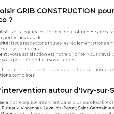
hoisir GRIB CONSTRUCTION pour
co ?
ité :
Notre équipe est formée pour offrir des services 
 portée aux détails.
ité :
Nous respectons toutes les réglementations en
té de nos chantiers.
nt :
Votre satisfaction est notre priorité. Nous travail
c vous pour répondre à vos attentes.
nt notre
Entreprise de travaux de finitions
et notre
Ent
tions complètes.
intervention autour d'Ivry-sur-
eine
, notre équipe intervient dans plusieurs localités 
,
Puteaux
,
Vincennes
,
Levallois-Perret
,
Saint-Germain-e
-Marne
. Contactez-nous pour discuter de votre projet