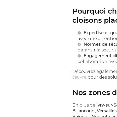
Pourquoi c
cloisons pla
Expertise et qual
avec une attention
Normes de sécur
garantir la sécuri
Engagement clie
collaboration ave
Découvrez égaleme
œuvre
pour des solu
Nos zones d'
En plus de
Ivry-sur-S
Billancourt
,
Versailles
Bains
, et
Nogent-sur