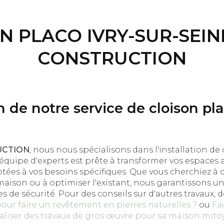
N PLACO IVRY-SUR-SEINE
CONSTRUCTION
 de notre service de cloison pla
UCTION
, nous nous spécialisons dans l'installation de
 équipe d'experts est prête à transformer vos espaces 
ées à vos besoins spécifiques. Que vous cherchiez à 
aison ou à optimiser l'existant, nous garantissons un t
de sécurité. Pour des conseils sur d'autres travaux,
pour faire un revêtement en pierres naturelles ?
ou
Fau
éaliser des travaux de gros œuvre pour sa maison mit