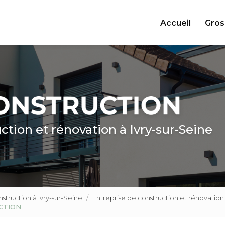
ncipale
Accueil
Gros
ction et rénovation à Ivry-sur-Seine
truction à Ivry-sur-Seine
Entreprise de construction et rénovati
UCTION