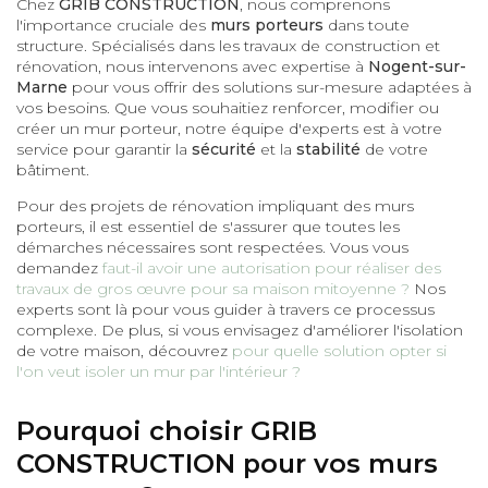
Chez
GRIB CONSTRUCTION
, nous comprenons
l'importance cruciale des
murs porteurs
dans toute
structure. Spécialisés dans les travaux de construction et
rénovation, nous intervenons avec expertise à
Nogent-sur-
Marne
pour vous offrir des solutions sur-mesure adaptées à
vos besoins. Que vous souhaitiez renforcer, modifier ou
créer un mur porteur, notre équipe d'experts est à votre
service pour garantir la
sécurité
et la
stabilité
de votre
bâtiment.
Pour des projets de rénovation impliquant des murs
porteurs, il est essentiel de s'assurer que toutes les
démarches nécessaires sont respectées. Vous vous
demandez
faut-il avoir une autorisation pour réaliser des
travaux de gros œuvre pour sa maison mitoyenne ?
Nos
experts sont là pour vous guider à travers ce processus
complexe. De plus, si vous envisagez d'améliorer l'isolation
de votre maison, découvrez
pour quelle solution opter si
l'on veut isoler un mur par l'intérieur ?
Pourquoi choisir GRIB
CONSTRUCTION pour vos murs