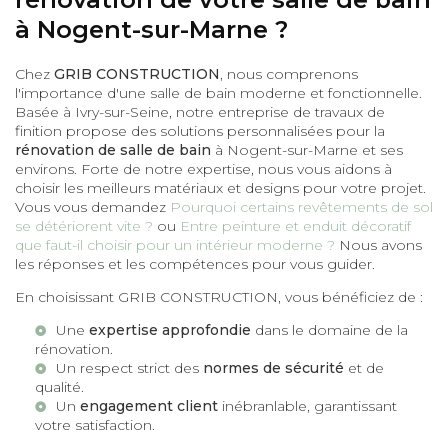
à Nogent-sur-Marne ?
Chez
GRIB CONSTRUCTION
, nous comprenons
l'importance d'une salle de bain moderne et fonctionnelle.
Basée à Ivry-sur-Seine, notre entreprise de travaux de
finition propose des solutions personnalisées pour la
rénovation de salle de bain
à Nogent-sur-Marne et ses
environs. Forte de notre expertise, nous vous aidons à
choisir les meilleurs matériaux et designs pour votre projet.
Vous vous demandez
Pourquoi certains revêtements de sol
se détériorent vite ?
ou
Entre peinture et enduit décoratif
que faut-il choisir pour un intérieur moderne ?
Nous avons
les réponses et les compétences pour vous guider.
En choisissant GRIB CONSTRUCTION, vous bénéficiez de :
Une
expertise approfondie
dans le domaine de la
rénovation.
Un respect strict des
normes de sécurité
et de
qualité.
Un
engagement client
inébranlable, garantissant
votre satisfaction.