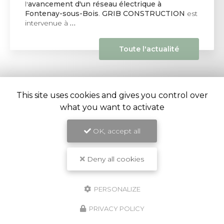
l'
avancement d'un réseau électrique à
Fontenay-sous-Bois
.
GRIB CONSTRUCTION
est
intervenue à
…
Toute l'actualité
This site uses cookies and gives you control over
what you want to activate
OK, accept all
Entreprise de construction et rénovation à Ivry-sur-
Seine
Deny all cookies
32 rue Mirabeau
94205 Ivry-sur-Seine
07 62 05 46 61
PERSONALIZE
PRIVACY POLICY