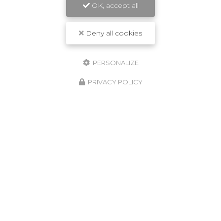
OK, accept all
Deny all cookies
Entreprise de construction et rénovation à Ivry-sur-
Seine
PERSONALIZE
32 rue Mirabeau
PRIVACY POLICY
94205 Ivry-sur-Seine
07 62 05 46 61
ENVOYEZ UN MESSAGE
Prénom
Il reste
44
caractère(s)