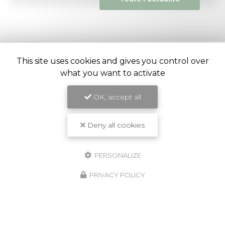
This site uses cookies and gives you control over
what you want to activate
Entreprise de construction et rénovation à Ivry-sur-
Seine
OK, accept all
32 rue Mirabeau
94205 Ivry-sur-Seine
Deny all cookies
07 62 05 46 61
PERSONALIZE
PRIVACY POLICY
ENVOYEZ UN MESSAGE
Prénom