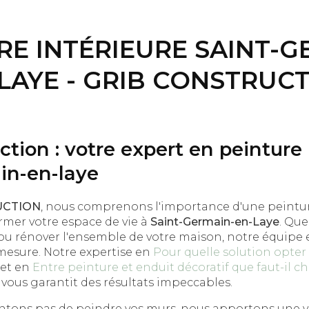
RE INTÉRIEURE SAINT-G
LAYE - GRIB CONSTRUC
ction : votre expert en peinture 
in-en-laye
UCTION
, nous comprenons l'importance d'une peintur
rmer votre espace de vie à
Saint-Germain-en-Laye
. Que
 ou rénover l'ensemble de votre maison, notre équipe 
r mesure. Notre expertise en
Pour quelle solution opter s
et en
Entre peinture et enduit décoratif que faut-il c
vous garantit des résultats impeccables.
tons pas de peindre vos murs, nous apportons une va