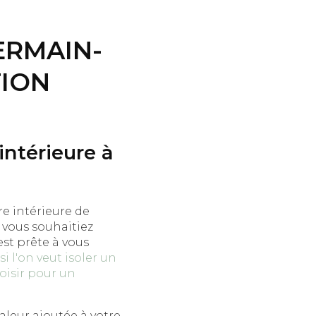
ERMAIN-
TION
intérieure à
e intérieure de
 vous souhaitiez
est prête à vous
i l'on veut isoler un
hoisir pour un
leur ajoutée à votre