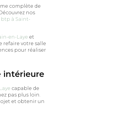
me complète de
 Découvrez nos
 btp à Saint-
ain-en-Laye
et
 refaire votre salle
ences pour réaliser
 intérieure
Laye
capable de
ez pas plus loin.
ojet et obtenir un