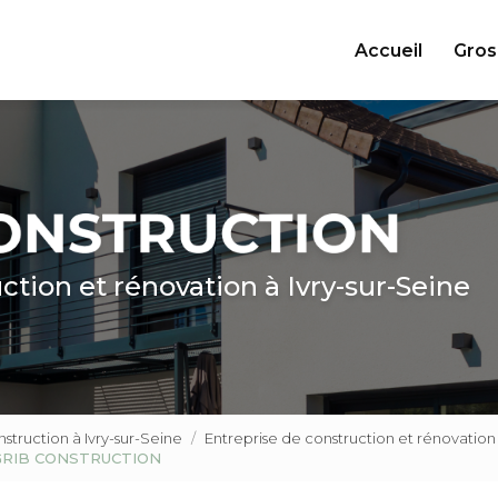
ncipale
Accueil
Gros
ction et rénovation à Ivry-sur-Seine
truction à Ivry-sur-Seine
Entreprise de construction et rénovat
 - GRIB CONSTRUCTION