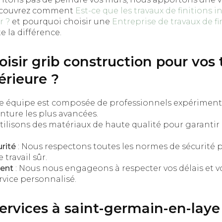
écouvrez comment
Est-ce que les travaux de finitions i
r ?
et pourquoi choisir une
Entreprise de travaux de fi
e la différence.
isir grib construction pour vos
érieure ?
re équipe est composée de professionnels expérimenté
nture les plus avancées.
tilisons des matériaux de haute qualité pour garantir 
rité
: Nous respectons toutes les normes de sécurité 
travail sûr.
ent
: Nous nous engageons à respecter vos délais et v
rvice personnalisé.
services à saint-germain-en-laye