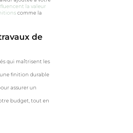
nfluencent la valeur
nitions
comme la
 travaux de
s qui maîtrisent les
une finition durable
pour assurer un
otre budget, tout en