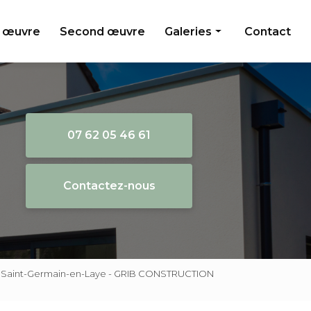
 œuvre
Second œuvre
Galeries
Contact
Gros oeuvre
Second oeuvre
07 62 05 46 61
Contactez-nous
ion Saint-Germain-en-Laye - GRIB CONSTRUCTION