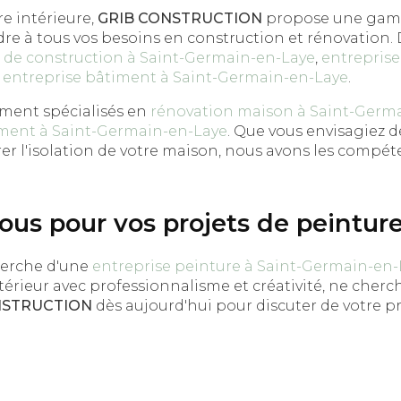
re intérieure,
GRIB CONSTRUCTION
propose une gam
dre à tous vos besoins en construction et rénovation.
 de construction à Saint-Germain-en-Laye
,
entreprise
t
entreprise bâtiment à Saint-Germain-en-Laye
.
ent spécialisés en
rénovation maison à Saint-Germ
ment à Saint-Germain-en-Laye
. Que vous envisagiez de
er l'isolation de votre maison, nous avons les compét
us pour vos projets de peinture
cherche d'une
entreprise peinture à Saint-Germain-en-
térieur avec professionnalisme et créativité, ne cherch
NSTRUCTION
dès aujourd'hui pour discuter de votre pr