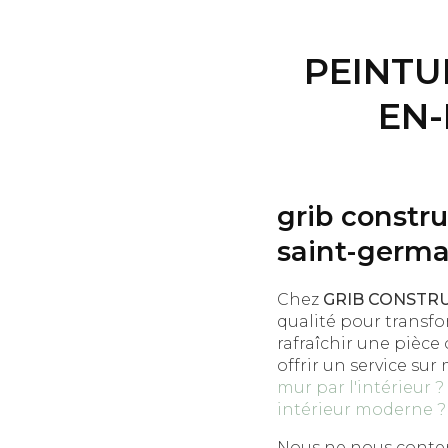
PEINTU
EN-
grib constru
saint-germa
Chez
GRIB CONSTR
qualité pour transfo
rafraîchir une pièce
offrir un service su
mur par l'intérieur ?
intérieur moderne ?
Nous ne nous conten