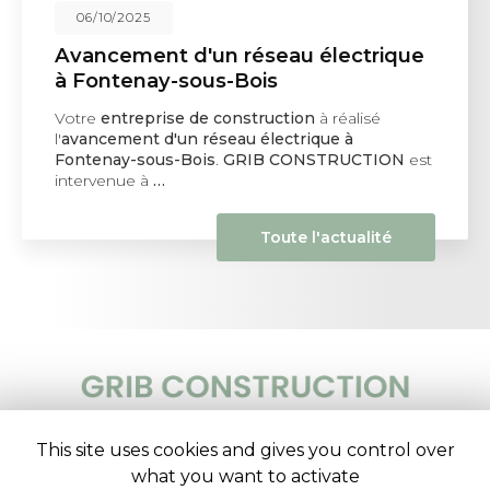
06/10/2025
Avancement d'un réseau électrique
à Fontenay-sous-Bois
Votre
entreprise de construction
à réalisé
l'
avancement d'un réseau électrique à
Fontenay-sous-Bois
.
GRIB CONSTRUCTION
est
intervenue à
…
Toute l'actualité
Entreprise de construction et rénovation à Ivry-sur-
Seine
This site uses cookies and gives you control over
what you want to activate
32 rue Mirabeau