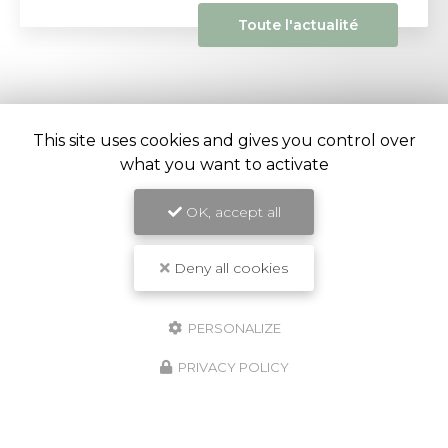
Toute l'actualité
This site uses cookies and gives you control over
what you want to activate
Entreprise de construction et rénovation à Ivry-sur-
OK, accept all
Seine
32 rue Mirabeau
94205 Ivry-sur-Seine
Deny all cookies
07 62 05 46 61
PERSONALIZE
PRIVACY POLICY
ENVOYEZ UN MESSAGE