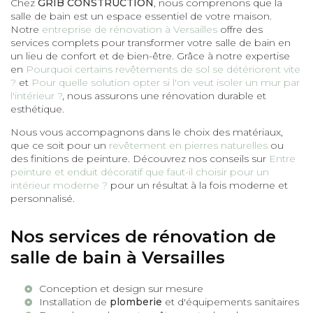
Chez
GRIB CONSTRUCTION
, nous comprenons que la
salle de bain est un espace essentiel de votre maison.
Notre
entreprise de rénovation à Versailles
offre des
services complets pour transformer votre salle de bain en
un lieu de confort et de bien-être. Grâce à notre expertise
en
Pourquoi certains revêtements de sol se détériorent vite
?
et
Pour quelle solution opter si l'on veut isoler un mur par
l'intérieur ?
, nous assurons une rénovation durable et
esthétique.
Nous vous accompagnons dans le choix des matériaux,
que ce soit pour un
revêtement en pierres naturelles
ou
des finitions de peinture. Découvrez nos conseils sur
Entre
peinture et enduit décoratif que faut-il choisir pour un
intérieur moderne ?
pour un résultat à la fois moderne et
personnalisé.
Nos services de rénovation de
salle de bain à Versailles
Conception et design sur mesure
Installation de
plomberie
et d'équipements sanitaires