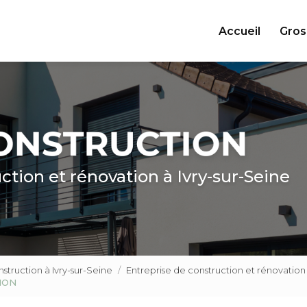
ncipale
Accueil
Gros
ction et rénovation à Ivry-sur-Seine
truction à Ivry-sur-Seine
Entreprise de construction et rénovat
TION