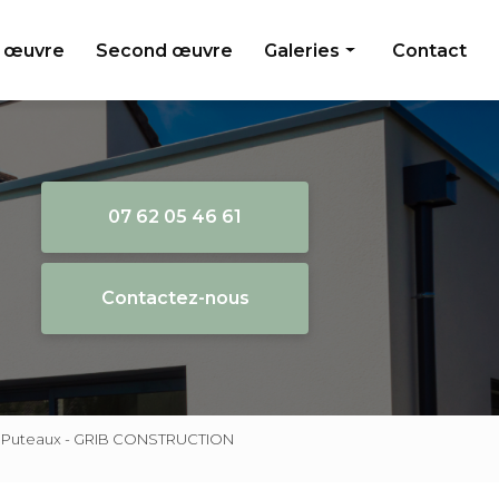
 œuvre
Second œuvre
Galeries
Contact
Gros oeuvre
Second oeuvre
07 62 05 46 61
Contactez-nous
ion Puteaux - GRIB CONSTRUCTION