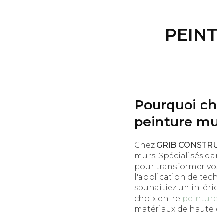
PEIN
Pourquoi c
peinture mu
Chez
GRIB CONSTR
murs. Spécialisés da
pour transformer vos
l'application de tec
souhaitiez un intéri
choix entre
peinture
matériaux de haute 