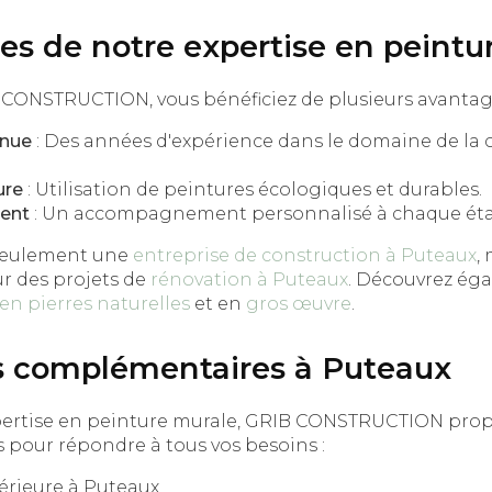
es de notre expertise en peintu
 CONSTRUCTION, vous bénéficiez de plusieurs avantage
nnue
: Des années d'expérience dans le domaine de la c
ure
: Utilisation de peintures écologiques et durables.
ent
: Un accompagnement personnalisé à chaque étap
seulement une
entreprise de construction à Puteaux
,
ur des projets de
rénovation à Puteaux
. Découvrez éga
en pierres naturelles
et en
gros œuvre
.
s complémentaires à Puteaux
xpertise en peinture murale, GRIB CONSTRUCTION pr
 pour répondre à tous vos besoins :
érieure à Puteaux