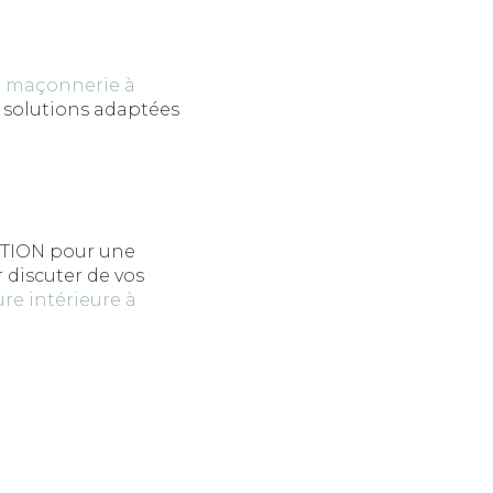
e
maçonnerie à
 solutions adaptées
CTION pour une
 discuter de vos
re intérieure à