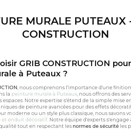
TURE MURALE PUTEAUX -
CONSTRUCTION
hoisir GRIB CONSTRUCTION pour
rale à Puteaux ?
UCTION
, nous comprenons l'importance d'une finition
ns la
peinture murale à Puteaux
, nous offrons des ser
 espaces. Notre expertise s'étend de la simple mise e
hniques de peinture avancées pour des effets décorati
eur moderne ou un style plus classique, nous savons v
 et enduit décoratif
. Notre équipe d'experts s'engage à
qualité tout en respectant les
normes de sécurité
les p