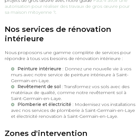
projets de gros œuvre avec notre guide
Faut-il avoir une
autorisation pour réaliser des travaux de gros œuvre pour
sa maison mitoyenne ?
.
Nos services de rénovation
intérieure
Nous proposons une gamme complète de services pour
répondre à tous vos besoins de rénovation intérieure :
Peinture intérieure
: Donnez une nouvelle vie à vos
murs avec notre service de
peinture intérieure à Saint-
Germain-en-Laye
.
Revêtement de sol
: Transformez vos sols avec des
matériaux de qualité, comme notre
revêtement sol à
Saint-Germain-en-Laye
.
Plomberie et électricité
: Modernisez vos installations
avec nos services de
plomberie à Saint-Germain-en-Laye
et
électricité renovation à Saint-Germain-en-Laye
.
Zones d'intervention