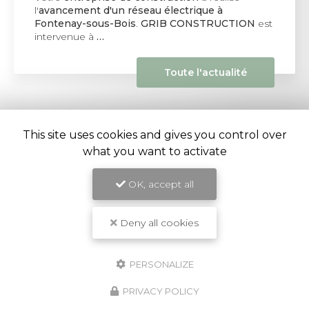
l'
avancement d'un réseau électrique à
Fontenay-sous-Bois
.
GRIB CONSTRUCTION
est
intervenue à
…
Toute l'actualité
This site uses cookies and gives you control over
what you want to activate
OK, accept all
Entreprise de construction et rénovation à Ivry-sur-
Seine
Deny all cookies
32 rue Mirabeau
94205 Ivry-sur-Seine
07 62 05 46 61
PERSONALIZE
PRIVACY POLICY