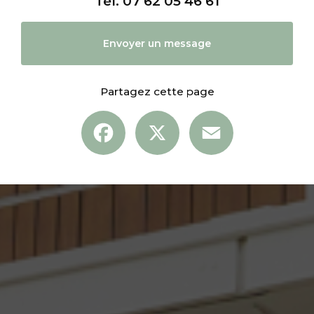
Tél.
07 62 05 46 61
Envoyer un message
Partagez cette page
Facebook
X
Email