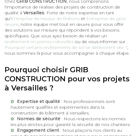
Chez
GRIB CONSTRUCTION
, nous comprenons
l'importance de réaliser des projets de construction de
qualité à
Versailles
. Forte de notre expertise en tant
qu'
Entreprise de travaux de finitions
et
Entreprise de gros
œuvre
, notre équipe met tout en œuvre pour vous offrir
des solutions sur mesure qui répondent à vos besoins
spécifiques. Que vous ayez besoin de réaliser un
revêtement en pierres naturelles
ou de vous informer sur
Pourquoi certains revêtements de sol se détériorent vite ?
,
nous sommes là pour vous accompagner à chaque étape.
Pourquoi choisir GRIB
CONSTRUCTION pour vos projets
à Versailles ?
Expertise et qualité
: Nos professionnels sont
hautement qualifiés et expérimentés dans la
construction de bâtiment à Versailles
.
Normes de sécurité
: Nous respectons les normes
les plus strictes pour garantir la sécurité de nos chantiers.
Engagement client
: Nous plaçons nos clients au