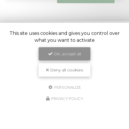
This site uses cookies and gives you control over
what you want to activate
Entreprise de construction et rénovation à Ivry-sur-
Seine
OK, accept all
32 rue Mirabeau
94205 Ivry-sur-Seine
Deny all cookies
07 62 05 46 61
PERSONALIZE
PRIVACY POLICY
ENVOYEZ UN MESSAGE
Prénom