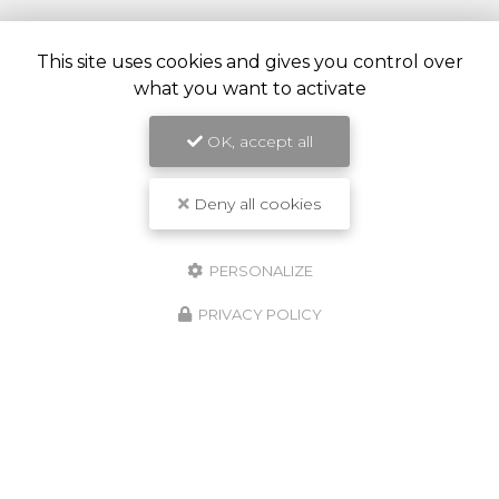
This site uses cookies and gives you control over
Entreprise de construction et rénovation à Ivry-sur-
what you want to activate
Seine
32 rue Mirabeau
OK, accept all
94205 Ivry-sur-Seine
07 62 05 46 61
Deny all cookies
PERSONALIZE
ENVOYEZ UN MESSAGE
PRIVACY POLICY
Prénom
Il reste
44
caractère(s)
Nom