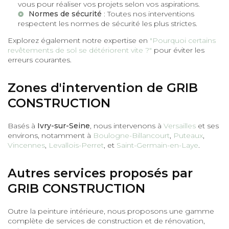
vous pour réaliser vos projets selon vos aspirations.
Normes de sécurité
: Toutes nos interventions
respectent les normes de sécurité les plus strictes.
Explorez également notre expertise en
"Pourquoi certains
revêtements de sol se détériorent vite ?"
pour éviter les
erreurs courantes.
Zones d'intervention de GRIB
CONSTRUCTION
Basés à
Ivry-sur-Seine
, nous intervenons à
Versailles
et ses
environs, notamment à
Boulogne-Billancourt
,
Puteaux
,
Vincennes
,
Levallois-Perret
, et
Saint-Germain-en-Laye
.
Autres services proposés par
GRIB CONSTRUCTION
Outre la peinture intérieure, nous proposons une gamme
complète de services de construction et de rénovation,